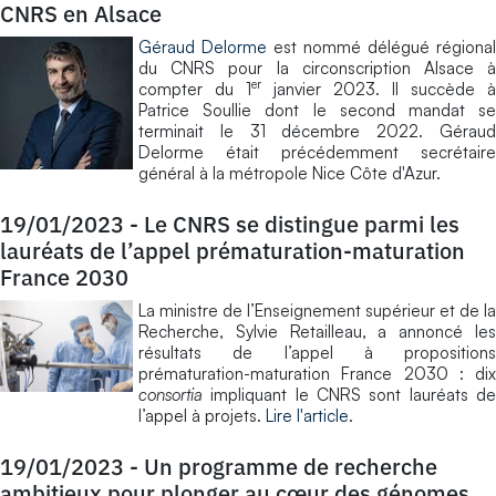
CNRS en Alsace
​Géraud Delorme
est nommé délégué régional
du CNRS pour la circonscription Alsace à
er
compter du 1
janvier 2023. Il succède à
Patrice Soullie dont le second mandat se
terminait le 31 décembre 2022. Géraud
Delorme était précédemment secrétaire
général à la métropole Nice Côte d'Azur.
19/01/2023
-
Le CNRS se distingue parmi les
lauréats de l’appel prématuration-maturation
France 2030
La ministre de l’Enseignement supérieur et de la
Recherche, Sylvie Retailleau, a annoncé les
résultats de l’appel à propositions
prématuration-maturation France 2030 : dix
consortia
impliquant le CNRS sont lauréats de
l’appel à projets.
Lire l'article
.
19/01/2023
-
Un programme de recherche
ambitieux pour plonger au cœur des génomes