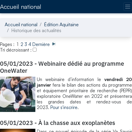
Accédez directement au contenu de la page
Accueil national
Accueil national
Édition Aquitaine
Historique des actualités
Pages : 1
2
3
4
Dernière
Tri décroissant :
05/01/2023
-
Webinaire dédié au programme
OneWater
Un webinaire d’information le
vendredi 2
janvier
fera le bilan des actions du programme
et équipement prioritaire de recherche (PEPR)
exploratoire OneWater en 2022 et présentera
les grandes dates et rendez-vous de
2023.
Pour s'inscrire
.
05/01/2023
-
À la chasse aux exoplanètes
Dans ce nouvel épisode de la série Va Savoir