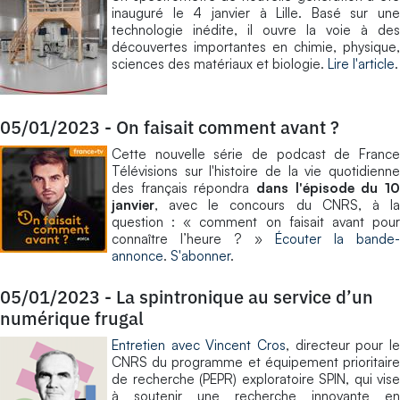
inauguré le 4 janvier à Lille. Basé sur une
technologie inédite, il ouvre la voie à des
découvertes importantes en chimie, physique,
sciences des matériaux et biologie.
Lire l'article
.
05/01/2023
-
On faisait comment avant ?
Cette nouvelle série de podcast de France
Télévisions sur l'histoire de la vie quotidienne
des français répondra
dans l'épisode du 10
janvier
, avec le concours du CNRS, à la
question : « comment on faisait avant pour
connaître l’heure ? »
Écouter la bande
annonce
.
S'abonner
.
05/01/2023
-
La spintronique au service d’un
numérique frugal
Entretien avec Vincent Cros
, directeur pour le
CNRS du programme et équipement prioritaire
de recherche (PEPR) exploratoire SPIN, qui vise
à soutenir une recherche innovante en