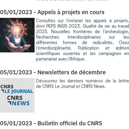
05/01/2023
-
Appels à projets en cours
Consultez sur l'intranet
les appels à projets
,
dont
PEPS INSIS 2023
,
Qualité de vie au travail
2023
,
Nouvelles frontières de l’archéologie
,
Recherches Interdisciplinaires sur les
différentes formes de radicalités
,
Osez
l’interdisciplinarité
,
Publication et éditio
scientifiques ouvertes
et les
campagnes e
partenariat avec l'Afrique
.
05/01/2023
-
Newsletters de décembre
Découvrez les derniers numéros de la lettre
de
CNRS Le Journal
et
CNRS News
.
05/01/2023
-
Bulletin officiel du CNRS