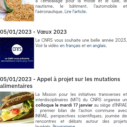
à l’emballage pour la mode et le luxe, le
nautisme, le bâtiment, l’automobile et
l'aéronautique.
Lire l'article
.
05/01/2023
-
Vœux 2023
Le CNRS vous souhaite une belle année 2023.
Voir la vidéo
en français
et
en anglais
.
05/01/2023
-
Appel à projet sur les mutations
alimentaires
La Mission pour les initiatives transverses et
interdisciplinaires (MITI) du CNRS organise un
colloque le mardi 17 janvier
au siège d'INRA
: premier bilan de l'action commune avec
INRAE, perspectives scientifiques, journée de
rencontres et débats autour des projets
lauréats.
Programme
.