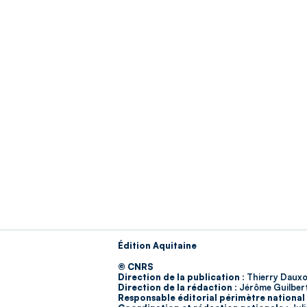
Édition Aquitaine
© CNRS
Direction de la publication :
Thierry Dauxo
Direction de la rédaction :
Jérôme Guilber
Responsable éditorial périmètre national 