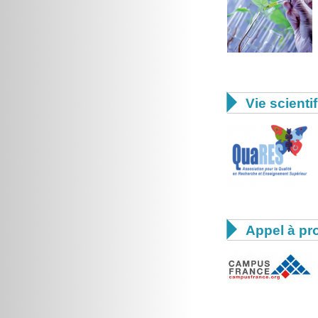

Vie scienti

Appel à pro