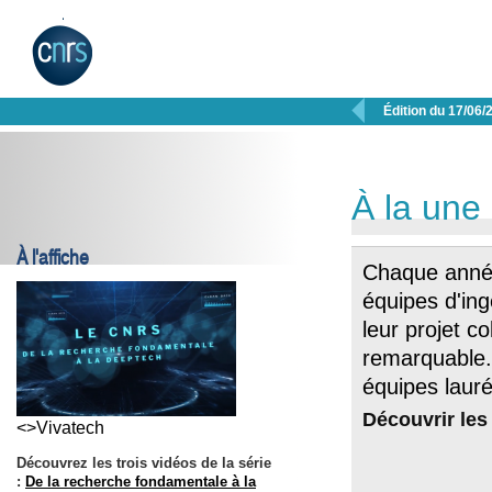

Édition du 17/06/
À la une
À l'affiche
Chaque anné
équipes d'ing
leur projet co
remarquable. 
équipes lauréa
Découvrir les
<>Vivatech
Découvrez les trois vidéos de la série
:
De la recherche fondamentale à la