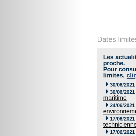
Dates limite
Les actuali
proche.
Pour consul
limites,
cli

30/06/2021

30/06/2021
maritime

24/06/2021
environnem

17/06/2021
technicienn

17/06/2021