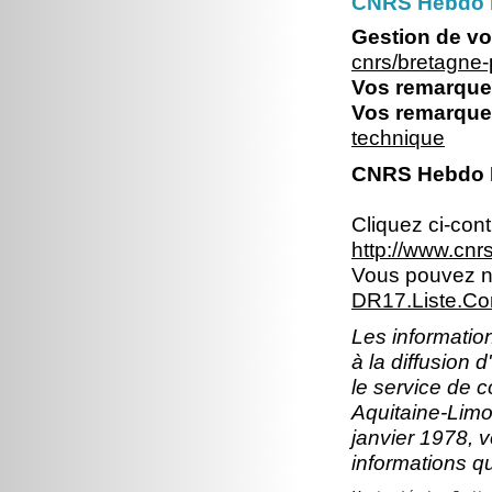
CNRS Hebdo Br
Gestion de vo
cnrs/bretagne
Vos remarques
Vos remarques
technique
CNRS Hebdo Br
Cliquez ci-con
http://www.cn
Vous pouvez no
DR17.Liste.Co
Les information
à la diffusion 
le service de 
Aquitaine-Limou
janvier 1978, v
informations q