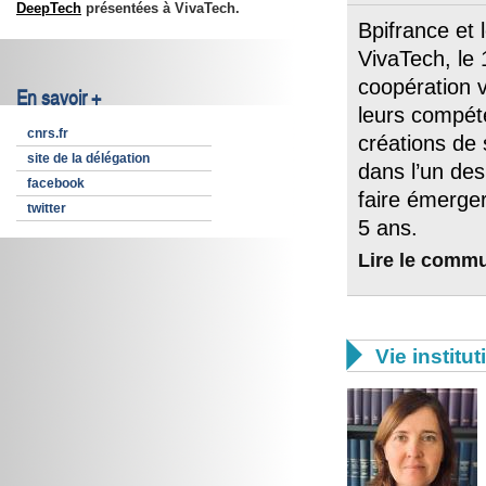
DeepTech
présentées à VivaTech.
Bpifrance et 
VivaTech, le 
coopération v
En savoir +
leurs compéte
cnrs.fr
créations de 
site de la délégation
dans l’un des
facebook
faire émerger
twitter
5 ans.
Lire le comm

Vie institut