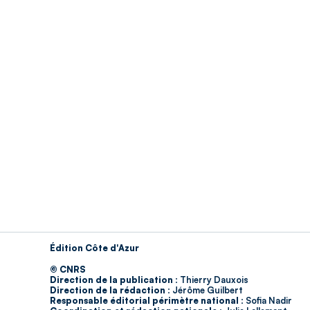
Édition Côte d'Azur
© CNRS
Direction de la publication :
Thierry Dauxois
Direction de la rédaction :
Jérôme Guilbert
Responsable éditorial périmètre national :
Sofia Nadir