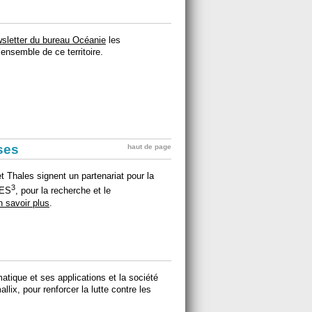
sletter du bureau Océanie
les
ensemble de ce territoire.
ises
haut de page
t Thales signent un partenariat pour la
3
LES
, pour la recherche et le
n savoir plus
.
matique et ses applications et la société
lix, pour renforcer la lutte contre les