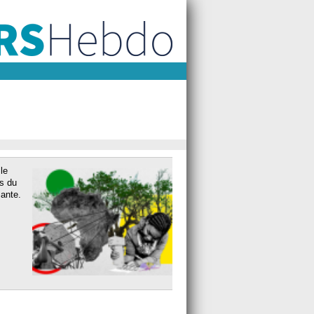
le
s du
ante.