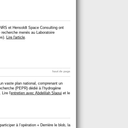
CNRS et Hensoldt Space Consulting ont
 de recherche menés au Laboratoire
os).
Lire l'article
.
haut de page
 un vaste plan national, comprenant un
recherche (PEPR) dédié à l’hydrogène
Lire l'
entretien avec Abdelilah Slaoui
et le
rticiper à l’opération « Derrière le blob, la