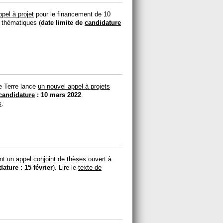
el à projet
pour le financement de 10
s thématiques (
date limite de
candidature
te Terre lance
un nouvel appel à projets
candidature
: 10 mars 2022
.
s
.
ent
un appel conjoint de thèses
ouvert à
ature : 15 février
). Lire le
texte de