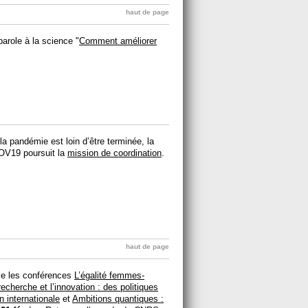
haut de page
arole à la science "
Comment améliorer
la pandémie est loin d’être terminée, la
OV19 poursuit la
mission de coordination
.
haut de page
se les conférences
L’égalité femmes-
cherche et l’innovation : des politiques
n internationale
et
Ambitions quantiques :