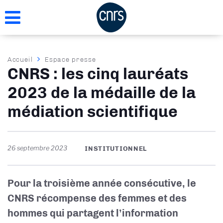
Aller
au
contenu
principal
Fil
Accueil
Espace presse
CNRS : les cinq lauréats
d'Ariane
2023 de la médaille de la
médiation scientifique
26 septembre 2023
INSTITUTIONNEL
Pour la troisième année consécutive, le
CNRS récompense des femmes et des
hommes qui partagent l’information