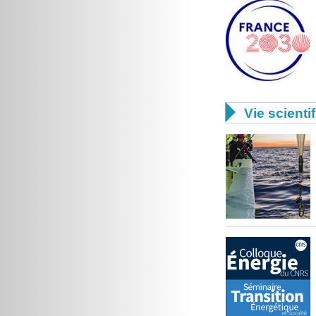

Vie scienti