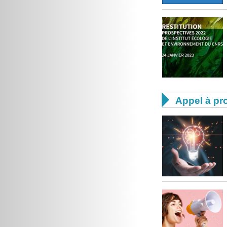

Appel à pro