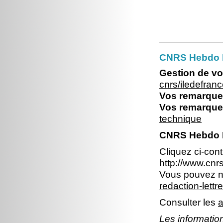
CNRS Hebdo Il
Gestion de vo
cnrs/iledefran
Vos remarques
Vos remarques
technique
CNRS Hebdo Il
Cliquez ci-con
http://www.cn
Vous pouvez no
redaction-lettr
Consulter les
a
Les information