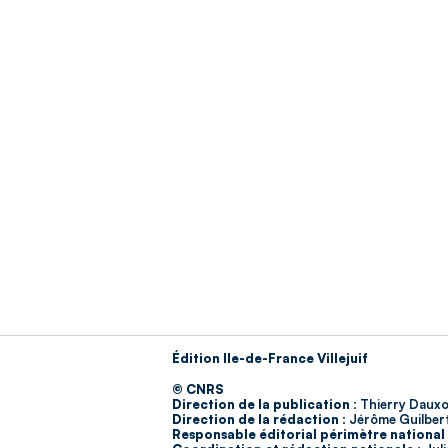
Édition Ile-de-France Villejuif
© CNRS
Direction de la publication :
Thierry Dauxo
Direction de la rédaction :
Jérôme Guilber
Responsable éditorial périmètre national 