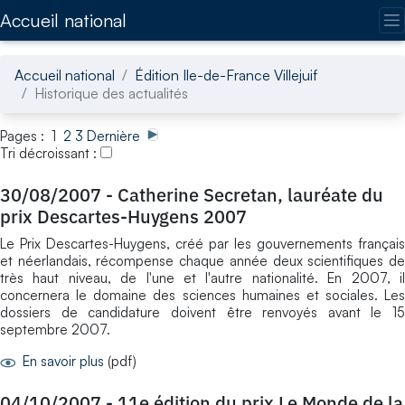
Accédez directement au contenu de la page
Accueil national
Accueil national
Édition Ile-de-France Villejuif
Historique des actualités
Pages : 1
2
3
Dernière
Tri décroissant :
30/08/2007
-
Catherine Secretan, lauréate du
prix Descartes-Huygens 2007
Le Prix Descartes-Huygens, créé par les gouvernements français
et néerlandais, récompense chaque année deux scientifiques de
très haut niveau, de l'une et l'autre nationalité. En 2007, il
concernera le domaine des sciences humaines et sociales. Les
dossiers de candidature doivent être renvoyés avant le 15
septembre 2007.
En savoir plus
(pdf)
04/10/2007
-
11e édition du prix Le Monde de la