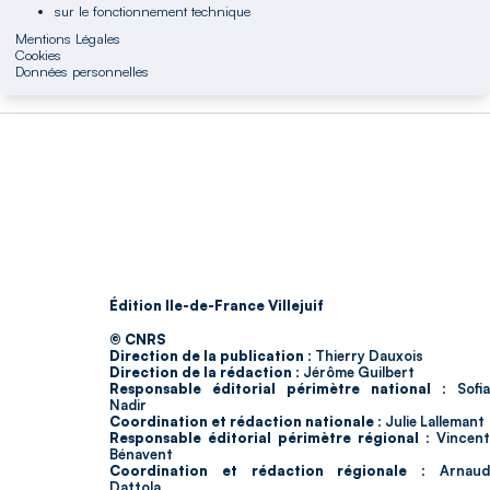
sur le fonctionnement technique
Mentions Légales
Cookies
Données personnelles
Édition Ile-de-France Villejuif
© CNRS
Direction de la publication :
Thierry Dauxois
Direction de la rédaction :
Jérôme Guilbert
Responsable éditorial périmètre national :
Sofia
Nadir
Coordination et rédaction nationale :
Julie Lallemant
Responsable éditorial périmètre régional :
Vincent
Bénavent
Coordination et rédaction régionale :
Arnau
Dattola