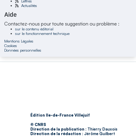
Lettres
Actualités
Aide
Contactez-nous pour toute suggestion ou problème :
sur le contenu éditorial
sur le fonctionnement technique
Mentions Légales
Cookies
Données personnelles
Édition Ile-de-France Villejuif
© CNRS
Direction de la publication :
Thierry Dauxois
Direction de la rédaction :
Jérôme Guilbert