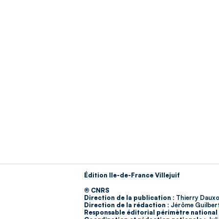
Édition Ile-de-France Villejuif
© CNRS
Direction de la publication :
Thierry Dauxo
Direction de la rédaction :
Jérôme Guilber
Responsable éditorial périmètre national 