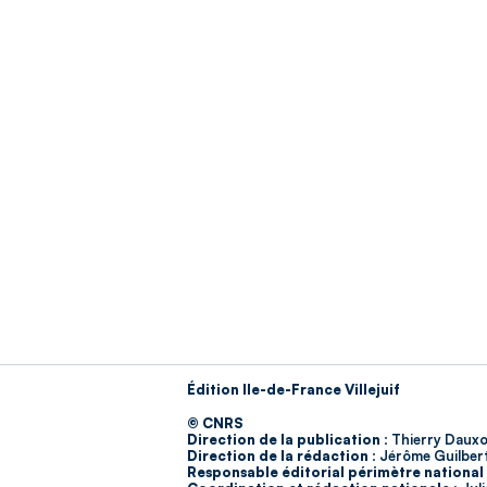
Édition Ile-de-France Villejuif
© CNRS
Direction de la publication :
Thierry Dauxo
Direction de la rédaction :
Jérôme Guilber
Responsable éditorial périmètre national 