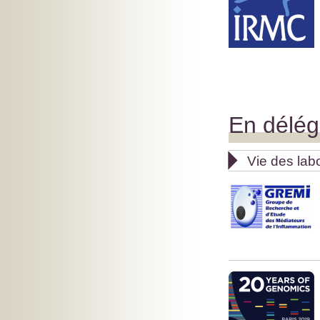
En déléga

Vie des lab