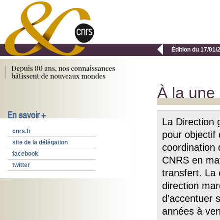

Édition du 17/01/
À la une
En savoir +
La Direction 
cnrs.fr
pour objectif 
site de la délégation
coordination 
facebook
CNRS en mati
twitter
transfert. La
direction mar
d’accentuer s
années à veni