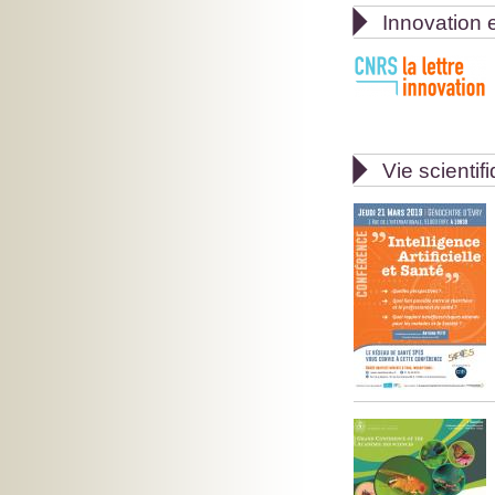

Innovation e

Vie scientif