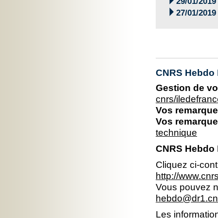

29/01/2019

27/01/2019
CNRS Hebdo Il
Gestion de vo
cnrs/iledefran
Vos remarques
Vos remarques
technique
CNRS Hebdo Ile
Cliquez ci-con
http://www.cnr
Vous pouvez no
hebdo@dr1.cnr
Les information