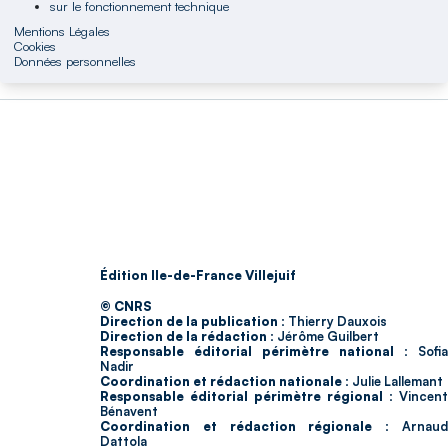
sur le fonctionnement technique
Mentions Légales
Cookies
Données personnelles
Édition Ile-de-France Villejuif
© CNRS
Direction de la publication :
Thierry Dauxois
Direction de la rédaction :
Jérôme Guilbert
Responsable éditorial périmètre national :
Sofia
Nadir
Coordination et rédaction nationale :
Julie Lallemant
Responsable éditorial périmètre régional :
Vincent
Bénavent
Coordination et rédaction régionale :
Arnau
Dattola