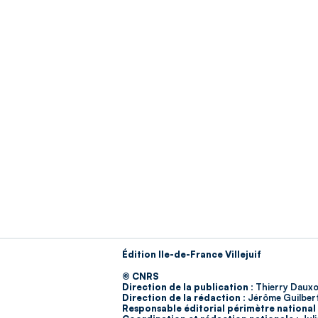
Édition Ile-de-France Villejuif
© CNRS
Direction de la publication :
Thierry Dauxo
Direction de la rédaction :
Jérôme Guilber
Responsable éditorial périmètre national 