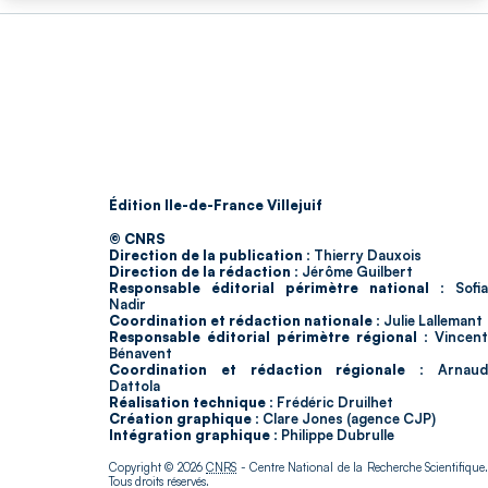
Édition Ile-de-France Villejuif
© CNRS
Direction de la publication :
Thierry Dauxois
Direction de la rédaction :
Jérôme Guilbert
Responsable éditorial périmètre national :
Sofia
Nadir
Coordination et rédaction nationale :
Julie Lallemant
Responsable éditorial périmètre régional :
Vincent
Bénavent
Coordination et rédaction régionale :
Arnau
Dattola
Réalisation technique :
Frédéric Druilhet
Création graphique :
Clare Jones (agence CJP)
Intégration graphique :
Philippe Dubrulle
Copyright © 2026
CNRS
- Centre National de la Recherche Scientifique
Tous droits réservés.