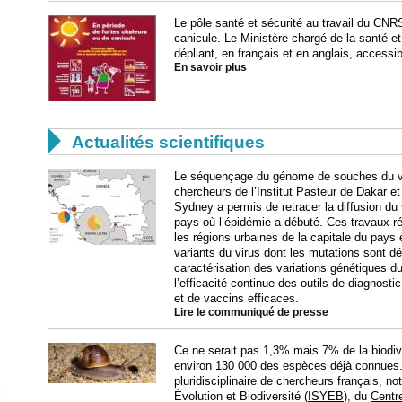
Le pôle santé et sécurité au travail du CNR
canicule. Le Ministère chargé de la santé et 
dépliant, en français et en anglais, accessib
En savoir plus

Actualités scientifiques
Le séquençage du génome de souches du vir
chercheurs de l’Institut Pasteur de Dakar et
Sydney a permis de retracer la diffusion du 
pays où l’épidémie a débuté. Ces travaux ré
les régions urbaines de la capitale du pays e
variants du virus dont les mutations sont d
caractérisation des variations génétiques du
l’efficacité continue des outils de diagnost
et de vaccins efficaces.
Lire le communiqué de presse
Ce ne serait pas 1,3% mais 7% de la biodiver
environ 130 000 des espèces déjà connues. 
pluridisciplinaire de chercheurs français, n
Évolution et Biodiversité (
ISYEB
), du
Centr