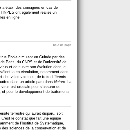
S a établi des consignes en cas de
l’
INPES
ont également réalisé un
les en ligne.
haut de page
us Ebola circulant en Guinée par des
 de Paris, du CNRS et de l’université de
virus et de suivre son évolution dans le
vèlent la co-circulation, notamment dans
t des villes voisines, de trois différents
écrites dans un article paru dans
Nature
. La
 virus est cruciale pour s’assurer de
ic, et pour le développement de traitements
sité terrestre qui aurait disparu, soit
C’est le constat que fait une équipe
otamment de l’Institut de Systématique,
e des sciences de la conservation
et de