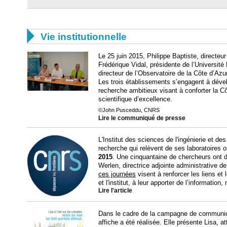

Vie institutionnelle
Le 25 juin 2015, Philippe Baptiste, directe
Frédérique Vidal, présidente de l’Université 
directeur de l’Observatoire de la Côte d’Azu
Les trois établissements s’engagent à dév
recherche ambitieux visant à conforter la C
scientifique d’excellence.
©John Pusceddu, CNRS
Lire le communiqué de presse
L'Institut des sciences de l'ingénierie et d
recherche qui relèvent de ses laboratoires ou
2015
. Une cinquantaine de chercheurs ont d
Werlen, directrice adjointe administrative d
ces journées
visent à renforcer les liens et
et l'institut, à leur apporter de l’informatio
Lire l'article
Dans le cadre de la campagne de communica
affiche a été réalisée. Elle présente Lisa, at