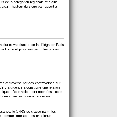
rs de la délégation régionale et a ainsi
ravail : hauteur du siège par rapport à
riat et valorisation de la délégation Paris
ntre Est sont proposés parmi les postes
s et traversé par des controverses sur
’il y a urgence à construire une relation
tifiques. Deux voies sont abordées : celle
alogue science-citoyens renouvelé.
ssance, le CNRS se classe parmi les
 comme l'attestent les principaux