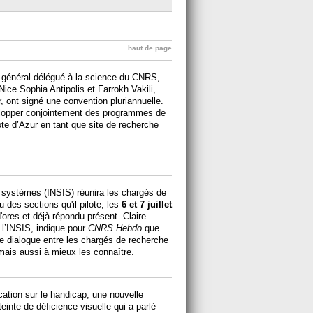
haut de page
ur général délégué à la science du CNRS,
Nice Sophia Antipolis et Farrokh Vakili,
r, ont signé une convention pluriannuelle.
elopper conjointement des programmes de
ôte d’Azur en tant que site de recherche
es systèmes (INSIS) réunira
les chargés de
 des sections qu'il pilote, les
6 et 7 juillet
'ores et déjà répondu présent. Claire
e l’INSIS, indique pour
CNRS Hebdo
que
 le dialogue entre les chargés de recherche
n, mais aussi à mieux les connaître.
tion sur le handicap, une nouvelle
teinte de déficience visuelle qui a parlé