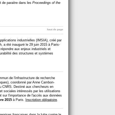
nt de paraitre dans les
Proceedings of the
haut de page
pplications industrielles (IMSIA), créé par
 a été inauguré le 29 juin 2015 à Paris-
 répondre aux enjeux industriels et
urabilité des structures et systèmes
mmun de l'infrastructure de recherche
ques), coordonné par Anne Cambon-
au CNRS. Destiné aux chercheurs en
 sociales intéressés par les utilisations
int sur l'importance de l'accès aux données
bre 2015
à Paris.
Inscription obligatoire
.
prises françaises dans la lutte contre le