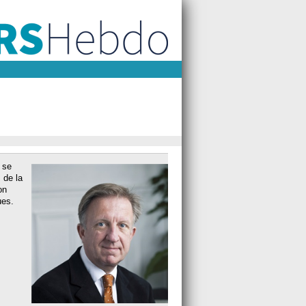
 se
 de la
on
ues.