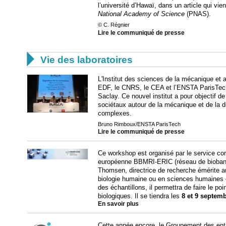
l’université d’Hawaï, dans un article qui vie
National Academy of Science
(PNAS).
© C. Régnier
Lire le communiqué de presse

Vie des laboratoires
L'Institut des sciences de la mécanique et a
EDF, le CNRS, le CEA et l’ENSTA ParisTech,
Saclay. Ce nouvel institut a pour objectif de
sociétaux autour de la mécanique et de la d
complexes.
Bruno Rimboux/ENSTA ParisTech
Lire le communiqué de presse
Ce workshop est organisé par le service co
européenne BBMRI-ERIC (réseau de bioban
Thomsen, directrice de recherche émérite 
biologie humaine ou en sciences humaines et
des échantillons, il permettra de faire le po
biologiques. Il se tiendra les
8 et 9 septem
En savoir plus
Cette année encore, le Groupement des entre