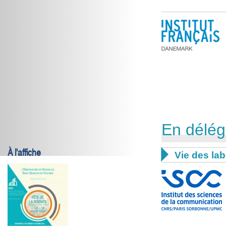
En délég
À l'affiche

Vie des lab