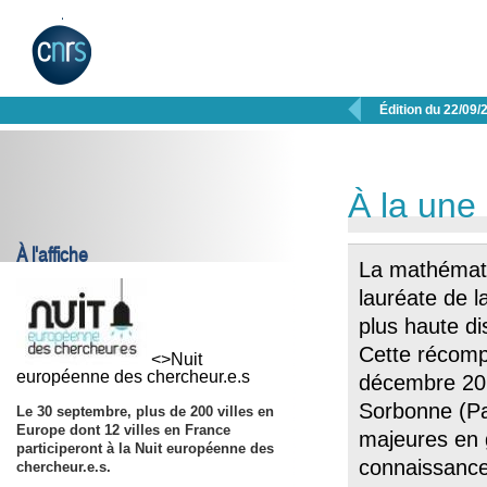

Édition du 22/09/
À la une
À l'affiche
La mathématic
lauréate de l
plus haute dis
Cette récompe
<>Nuit
européenne des chercheur.e.s
décembre 201
Sorbonne (Pa
Le 30 septembre, plus de 200 villes en
Europe dont 12 villes en France
majeures en 
participeront à la Nuit européenne des
connaissance 
chercheur.e.s.