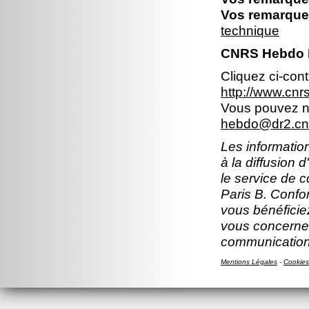
Vos remarques
technique
CNRS Hebdo Il
Cliquez ci-con
http://www.cn
Vous pouvez no
hebdo@dr2.cnr
Les information
à la diffusion 
le service de 
Paris B. Confor
vous bénéficiez
vous concernen
communication
Mentions Légales
-
Cookies