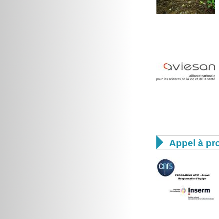

Appel à pro