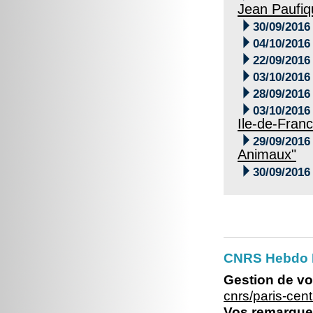
Jean Paufiq

30/09/2016

04/10/2016

22/09/2016

03/10/2016

28/09/2016

03/10/2016
Ile-de-Fran

29/09/2016
Animaux"

30/09/2016
CNRS Hebdo P
Gestion de vo
cnrs/paris-ce
Vos remarques