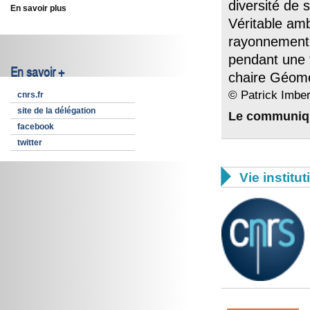
diversité de 
En savoir plus
Véritable am
rayonnement 
pendant une t
En savoir +
chaire Géomé
© Patrick Imber
cnrs.fr
site de la délégation
Le communiq
facebook
twitter

Vie institut