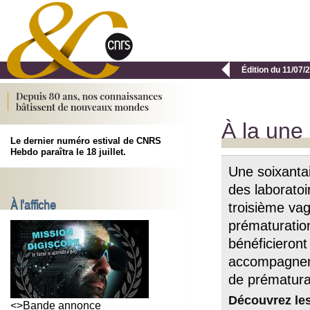

Édition du 11/07/
À la une
Le dernier numéro estival de CNRS
Hebdo paraîtra le 18 juillet.
Une soixantai
des laborato
À l'affiche
troisième v
prématuration
bénéficieront
accompagne
de prématur
Découvrez les
<>Bande annonce