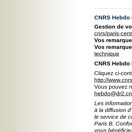
CNRS Hebdo P
Gestion de vo
cnrs/paris-ce
Vos remarques
Vos remarques
technique
CNRS Hebdo Il
Cliquez ci-con
http://www.cn
Vous pouvez no
hebdo@dr2.cnr
Les information
à la diffusion 
le service de 
Paris B. Confor
vous bénéficiez