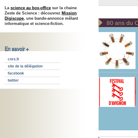
La
science au box-office
sur la chaine
Zeste de Science : découvrez
Mission
Digiscope
, une bande-annonce mêlant

80 ans du
informatique et science-fiction.
En savoir +
cnrs.fr
site de la délégation
facebook
twitter