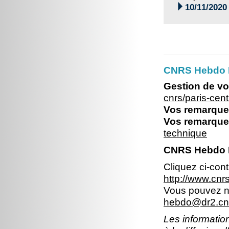

10/11/2020
CNRS Hebdo P
Gestion de vo
cnrs/paris-ce
Vos remarques
Vos remarques
technique
CNRS Hebdo Il
Cliquez ci-con
http://www.cn
Vous pouvez no
hebdo@dr2.cnr
Les information