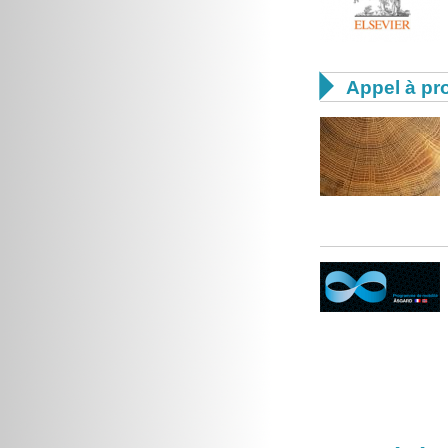

Appel à pro