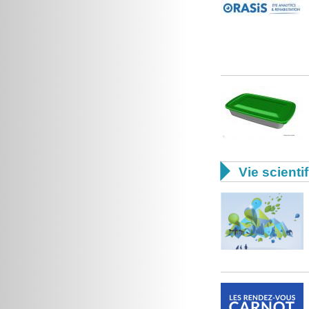

Vie scienti