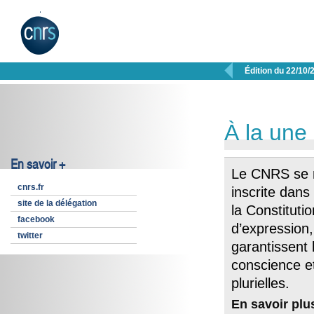

Édition du 22/10/
À la une
En savoir +
Le CNRS se mo
cnrs.fr
inscrite dans 
site de la délégation
la Constitutio
facebook
d’expression,
twitter
garantissent 
conscience et
plurielles.
En savoir plu