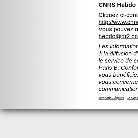
CNRS Hebdo Il
Cliquez ci-con
http://www.cn
Vous pouvez no
hebdo@dr2.cnr
Les information
à la diffusion 
le service de 
Paris B. Confor
vous bénéficiez
vous concernen
communication
Mentions Légales
-
Cookies