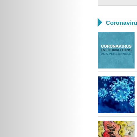

Coronavir