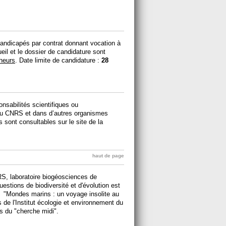
andicapés par contrat donnant vocation à
cueil et le dossier de candidature sont
heurs
. Date limite de candidature :
28
sabilités scientifiques ou
é au CNRS et dans d’autres organismes
s sont consultables sur le site de la
haut de page
S, laboratoire biogéosciences de
uestions de biodiversité et d'évolution est
ctif "Mondes marins : un voyage insolite au
 de l'Institut écologie et environnement du
ns du "cherche midi".