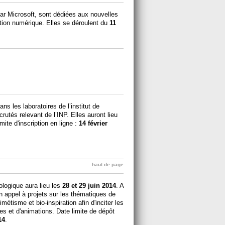
r Microsoft, sont dédiées aux nouvelles
tion numérique. Elles se déroulent du
11
ans les laboratoires de l’institut de
tés relevant de l’INP. Elles auront lieu
mite d'inscription en ligne :
14 février
haut de page
ologique aura lieu les
28 et 29 juin 2014
. A
 appel à projets sur les thématiques de
métisme et bio-inspiration afin d'inciter les
es et d'animations. Date limite de dépôt
14
.