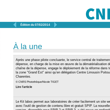


Édition du 07/02/2014
À la une
Après une phase pilote concluante, le service central de traitemen
dépense, en charge de la mise en œuvre de la dématérialisation d
chaîne de la dépense, engage le déploiement de la réforme dans t
la zone "Grand Est" ainsi qu’en délégation Centre Limousin Poitou
Charentes.
© CNRS Photothèque/Nicole TIGET
Lire l'article
Le Kit labos permet aux laboratoires de créer facilement un site w
avec l'outil de gestion de contenu libre et gratuit SPIP. La nouvelle
version, disponible pour SPIP 2 et SPIP 3, a été revue en profond