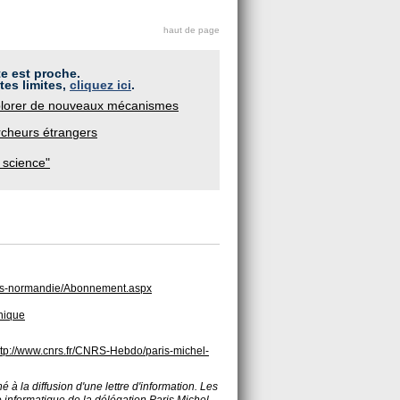
haut de page
te est proche.
tes limites,
cliquez ici
.
explorer de nouveaux mécanismes
rcheurs étrangers
 science"
paris-normandie/Abonnement.aspx
hnique
ttp://www.cnrs.fr/CNRS-Hebdo/paris-michel-
é à la diffusion d'une lettre d'information. Les