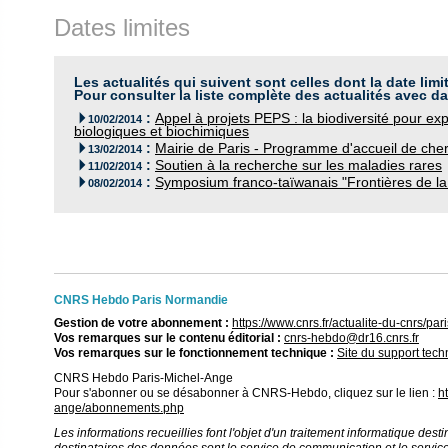
Dates limites
Les actualités qui suivent sont celles dont la date limi
Pour consulter la liste complète des actualités avec da
:
Appel à projets PEPS : la biodiversité pour 

10/02/2014
biologiques et biochimiques
:
Mairie de Paris - Programme d'accueil de che

13/02/2014
:
Soutien à la recherche sur les maladies rares

11/02/2014
:
Symposium franco-taïwanais "Frontières de la

08/02/2014
CNRS Hebdo Paris Normandie
Gestion de votre abonnement :
https://www.cnrs.fr/actualite-du-cnrs/
Vos remarques sur le contenu éditorial :
cnrs-hebdo@dr16.cnrs.fr
Vos remarques sur le fonctionnement technique :
Site du support tec
CNRS Hebdo Paris-Michel-Ange
Pour s'abonner ou se désabonner à CNRS-Hebdo, cliquez sur le lien :
h
ange/abonnements.php
Les informations recueillies font l'objet d'un traitement informatique destin