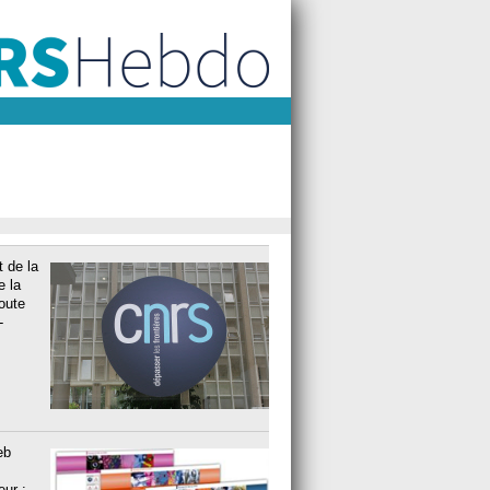
t de la
e la
oute
-
eb
eur :