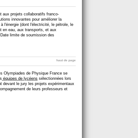
 aux projets collaboratifs franco-
utions innovantes pour améliorer la
 l'énergie (dont l'électricité, le pétrole, le
t en eau, aux transports, et aux
 Date limite de soumission des
haut de page
des Olympiades de Physique France se
s
équipes de lycéens
sélectionnées lors
 devant le jury les projets expérimentaux
accompagnement de leurs professeurs et