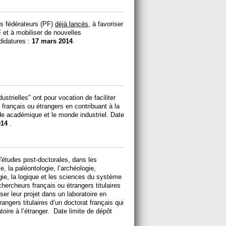
ts fédérateurs (PF)
déjà lancés
, à favoriser
 et à mobiliser de nouvelles
didatures :
17 mars 2014
.
strielles" ont pour vocation de faciliter
 français ou étrangers en contribuant à la
de académique et le monde industriel. Date
014
.
'études post-doctorales, dans les
e, la paléontologie, l’archéologie,
ogie, la logique et les sciences du système
hercheurs français ou étrangers titulaires
iser leur projet dans un laboratoire en
angers titulaires d’un doctorat français qui
atoire à l’étranger. Date limite de dépôt