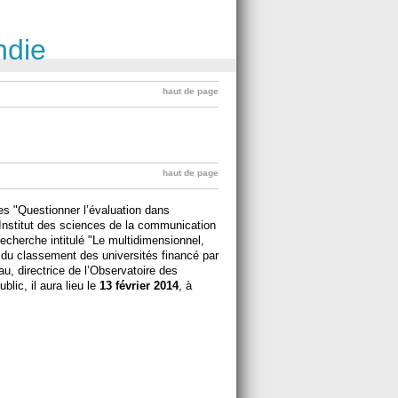
ndie
haut de page
haut de page
s "Questionner l’évaluation dans
l'Institut des sciences de la communication
cherche intitulé "Le multidimensionnel,
e du classement des universités financé par
au, directrice de l’Observatoire des
lic, il aura lieu le
13 février 2014
, à