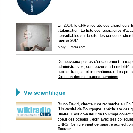
En 2014, le CNRS recrute des chercheurs h
titularisation. La liste des laboratoires d'ac
consultables sur le site des
concours cherc
février 2014
.
© olly - Fotolia.com
De nouveaux postes d’encadrement, à respon
administratives, sont ouverts à la mobilit
publics français et internationaux. Les profil
Direction des ressources humaines
.

Vie scientifique
Bruno David, directeur de recherche au CNR
l'Université de Bourgogne, spécialiste des q
l'invité. Il est co-auteur de l'ouvrage colle
coeur des océans", écrit avec ses collègues
CNRS. Ce livre vient de paraître aux éditio
Ecouter