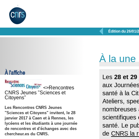

Édition du 26/01/
À la une
À l'affiche
Les
28 et 29
aux Journées 
<>Rencontres
santé à la Cit
CNRS Jeunes "Sciences et
Citoyens"
Ateliers, spe
Les Rencontres CNRS Jeunes
nombreuses ac
"Sciences et Citoyens" invitent, le 28
scientifique
janvier 2017 à Caen et à Rennes, les
lycéens et les étudiants à une journée
santé. Le pub
de rencontres et d'échanges avec des
de
CNRS la r
chercheur.es du CNRS.