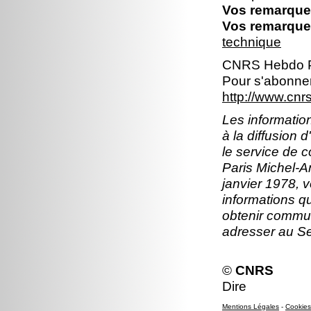
Vos remarques
Vos remarques
technique
CNRS Hebdo P
Pour s'abonner
http://www.cn
Les information
à la diffusion 
le service de 
Paris Michel-An
janvier 1978, v
informations q
obtenir commun
adresser au S
©
CNRS
Dire
Mentions Légales
-
Cookies