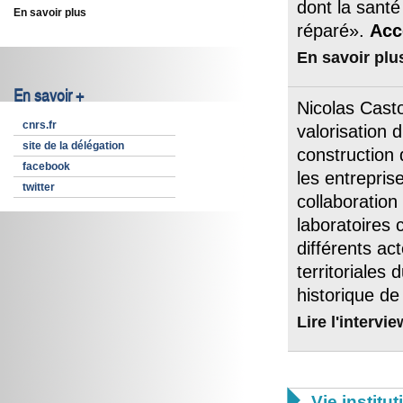
dont la sant
En savoir plus
réparé».
Accè
En savoir plu
En savoir +
Nicolas Casto
cnrs.fr
valorisation 
site de la délégation
construction 
facebook
les entrepris
twitter
collaboration
laboratoires 
différents ac
territoriales 
historique d
Lire l'intervie

Vie institut