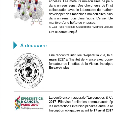
échelles. Les moteurs moléculaires ne peuv
dans un seul sens. Des chercheurs de l'
Ins
collaboration avec le
Laboratoire de mathém
développer des machines moléculaires plus 
dans un sens, puis dans l'autre. L'ensembl
manière d'une boîte de vitesses.
© Gad Fuks / Nicolas Giuseppone / Mathieu Lejeun
Lire le communiqué

À découvrir
Une rencontre intitulée "Réparer la vue, la
mars 2017
à l'Institut de France avec José-
fondateur de l’
Institut de la Vision
. Inscripti
En savoir plus
La conférence inaugurale "Epigenetics & Ca
2017
. Elle vise à relier les communautés ép
les interactions interdisciplinaires entre la 
Inscription obligatoire avant le
17 avril 2017