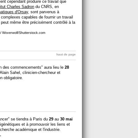
ent cependant produire ce travail que
titut Charles Sadron
du CNRS, en
atiques d'Orsay
, sont parvenus à
complexes capables de fournir un travail
e peut même être précisément contrôlé à la
e/ Woverwolf/Shutterstock.com
haut de page
 fin des commencements" aura lieu le
28
Alain Sahel, clinicien-chercheur et
on obligatoire.
ncer" se tiendra à Paris du
29
au
30 mai
igénétiques et à promouvoir les liens et
recherche académique et l'industrie.
.