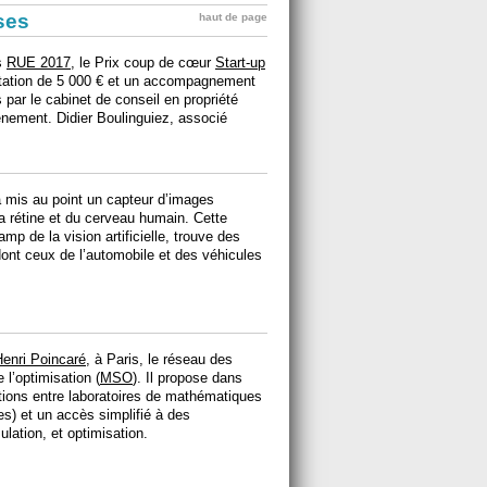
ises
haut de page
s
RUE 2017
, le Prix coup de cœur
Start-up
dotation de 5 000 € et un accompagnement
s par le cabinet de conseil en propriété
vènement. Didier Boulinguiez, associé
 mis au point un capteur d’images
a rétine et du cerveau humain. Cette
mp de la vision artificielle, trouve des
nt ceux de l’automobile et des véhicules
 Henri Poincaré
, à Paris, le réseau des
 l’optimisation (
MSO
). Il propose dans
ations entre laboratoires de mathématiques
es) et un accès simplifié à des
lation, et optimisation.