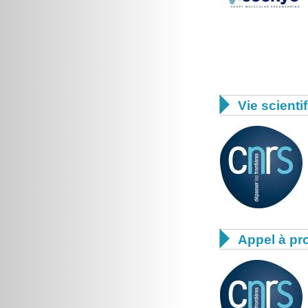

Vie scienti

Appel à pro