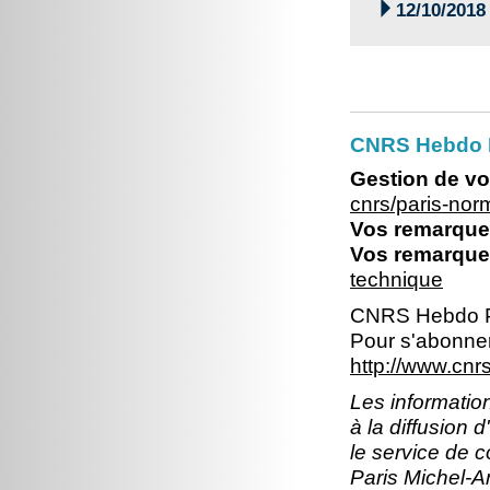

12/10/2018
CNRS Hebdo 
Gestion de vo
cnrs/paris-no
Vos remarques
Vos remarques
technique
CNRS Hebdo P
Pour s'abonner
http://www.cn
Les information
à la diffusion 
le service de 
Paris Michel-An