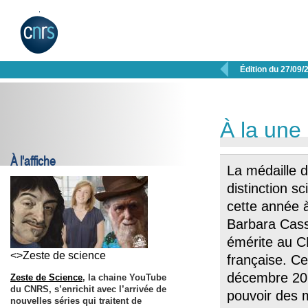

Édition du 27/09/
À la une
À l'affiche
La médaille 
distinction s
cette année à
Barbara Cassi
émérite au 
<>Zeste de science
française. Ce
décembre 201
Zeste de Science
, la chaine YouTube
du CNRS, s’enrichit avec l’arrivée de
pouvoir des 
nouvelles séries qui traitent de