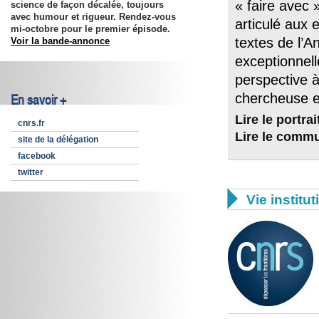
« faire avec 
science de façon décalée, toujours
avec humour et rigueur. Rendez-vous
articulé aux 
mi-octobre pour le premier épisode.
textes de l’A
Voir la bande-annonce
exceptionnell
perspective à
chercheuse e
En savoir +
Lire le portrai
cnrs.fr
Lire le comm
site de la délégation
facebook
twitter

Vie institut