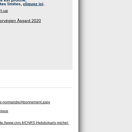
te est proche.
tes limites,
cliquez ici
.
t-up
norvégien Åsgard 2020
paris-normandie/Abonnement.aspx
hnique
ttp://www.cnrs.fr/CNRS-Hebdo/paris-michel-