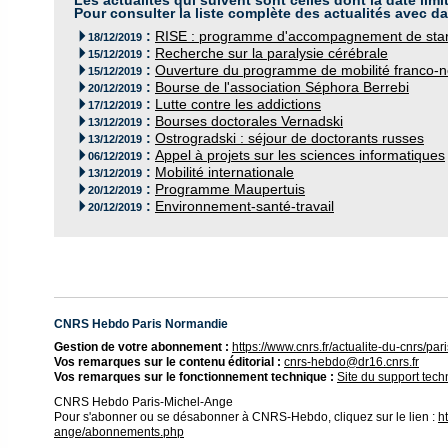
Les actualités qui suivent sont celles dont la date limi
Pour consulter la liste complète des actualités avec da
:
RISE : programme d'accompagnement de star

18/12/2019
:
Recherche sur la paralysie cérébrale

15/12/2019
:
Ouverture du programme de mobilité franco-

15/12/2019
:
Bourse de l'association Séphora Berrebi

20/12/2019
:
Lutte contre les addictions

17/12/2019
:
Bourses doctorales Vernadski

13/12/2019
:
Ostrogradski : séjour de doctorants russes

13/12/2019
:
Appel à projets sur les sciences informatiques

06/12/2019
:
Mobilité internationale

13/12/2019
:
Programme Maupertuis

20/12/2019
:
Environnement-santé-travail

20/12/2019
CNRS Hebdo Paris Normandie
Gestion de votre abonnement :
https://www.cnrs.fr/actualite-du-cnrs/
Vos remarques sur le contenu éditorial :
cnrs-hebdo@dr16.cnrs.fr
Vos remarques sur le fonctionnement technique :
Site du support tec
CNRS Hebdo Paris-Michel-Ange
Pour s'abonner ou se désabonner à CNRS-Hebdo, cliquez sur le lien :
h
ange/abonnements.php