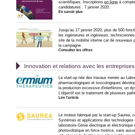
scientifiques. Inscriptions
en ligne
à compter
candidatures : 7 janvier 2020.
En savoir plus
Jusqu’au 17 janvier 2020, plus de 500 fon
les ingénieures et ingénieurs, techniciennes
site de la mobilité interne car de nouveaux
la campagne.
Consulter les offres

Innovation et relations avec les entreprises
La start-up née des travaux menés au Labor
pharmacologiques et toxicologiques dévelop
la production excessive d'interférons, un 
L'objectif est le traitement de plusieurs pa
Lire l'article
Le moteur fabriqué par la start-up Saurea, c
Systèmes et applications des technologies de
laboratoire Génie électrique et électronique
photovoltaïque en force motrice, sans aucu