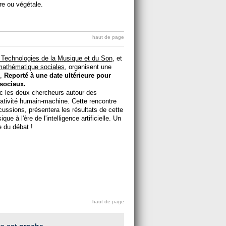
ire ou végétale.
haut de page
 Technologies de la Musique et du Son
, et
 mathématique sociales
, organisent une
t,
Reporté à une date ultérieure pour
sociaux.
c les deux chercheurs autour des
éativité humain-machine. Cette rencontre
cussions, présentera les résultats de cette
ue à l'ère de l'intelligence artificielle. Un
ie du débat !
haut de page