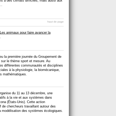
s à des climats difficiles, mais aussi aux
..
haut de page
Les animaux pour faire avancer la
.
lieu la première journée du Groupement de
 sur le thème sport et mesure. Au
es différentes communautés et disciplines
iales à la physiologie, la biomécanique,
les mathématiques.
rganise du 11 au 13 décembre, une
elatifs à la vie et aux systèmes dans
izona (États-Unis). Cette action
tif de chercheurs travaillant autour des
e la modélisation des systèmes écologiques.