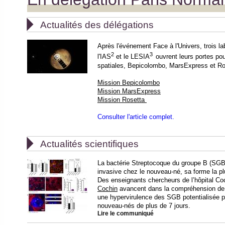

Actualités des délégations
Après l'événement Face à l'Univers, trois l
2
3
l'IAS
et le LESIA
ouvrent leurs portes pou
spatiales, Bepicolombo, MarsExpress et R
Mission Bepicolombo
Mission MarsExpress
Mission Rosetta
Consulter l'article complet.

Actualités scientifiques
La bactérie Streptocoque du groupe B (SGB),
invasive chez le nouveau-né, sa forme la pl
Des enseignants chercheurs de l’hôpital Co
Cochin
avancent dans la compréhension de c
une hypervirulence des SGB potentialisée p
nouveau-nés de plus de 7 jours.
Lire le communiqué