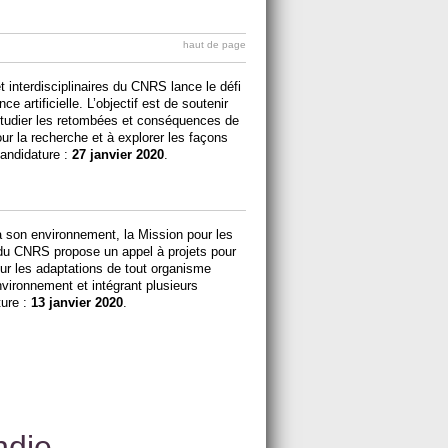
haut de page
t interdisciplinaires du CNRS lance le défi
ce artificielle. L’objectif est de soutenir
 étudier les retombées et conséquences de
 pour la recherche et à explorer les façons
candidature :
27 janvier 2020
.
à son environnement, la Mission pour les
es du CNRS propose un appel à projets pour
sur les adaptations de tout organisme
nvironnement et intégrant plusieurs
ture :
13 janvier 2020
.
ndie