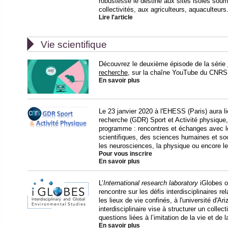
robustesse le destine aux sites isolés soumi
collectivités, aux agriculteurs, aquaculteurs.
Lire l'article

Vie scientifique
Découvrez le deuxième épisode de la série
recherche
, sur la chaîne YouTube du CNRS
En savoir plus
Le 23 janvier 2020 à l'EHESS (Paris) aura 
recherche (GDR) Sport et Activité physique,
programme : rencontres et échanges avec l
scientifiques, des sciences humaines et soc
les neurosciences, la physique ou encore 
Pour vous inscrire
En savoir plus
L’
International research laboratory
iGlobes o
rencontre sur les défis interdisciplinaires r
les lieux de vie confinés, à l'université d'Ar
interdisciplinaire vise à structurer un collec
questions liées à l’imitation de la vie et d
En savoir plus