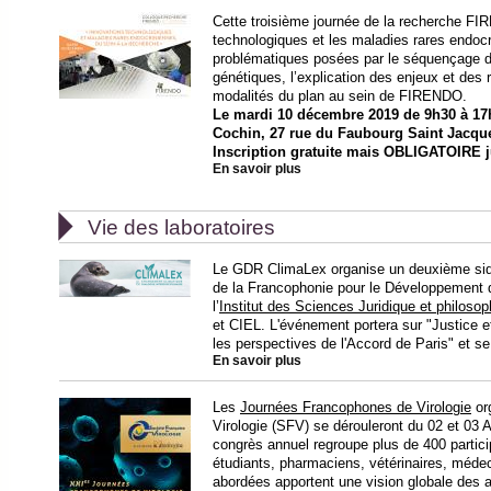
Cette troisième journée de la recherche FI
technologiques et les maladies rares endoc
problématiques posées par le séquençage du
génétiques, l’explication des enjeux et des r
modalités du plan au sein de FIRENDO.
Le mardi 10 décembre 2019 de 9h30 à 17h4
Cochin, 27 rue du Faubourg Saint Jacqu
Inscription gratuite mais OBLIGATOIRE 
En savoir plus

Vie des laboratoires
Le GDR ClimaLex organise un deuxième side 
de la Francophonie pour le Développement d
l’
Institut des Sciences Juridique et philoso
et CIEL. L'événement portera sur "Justice et
les perspectives de l'Accord de Paris" et s
En savoir plus
Les
Journées Francophones de Virologie
or
Virologie (SFV) se dérouleront du 02 et 03 Av
congrès annuel regroupe plus de 400 partici
étudiants, pharmaciens, vétérinaires, méde
abordées apportent une vision globale des 