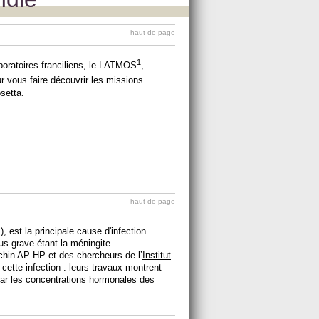
haut de page
1
aboratoires franciliens, le LATMOS
,
r vous faire découvrir les missions
osetta.
haut de page
 est la principale cause d'infection
us grave étant la méningite.
chin AP-HP et des chercheurs de l’
Institut
ette infection : leurs travaux montrent
ar les concentrations hormonales des