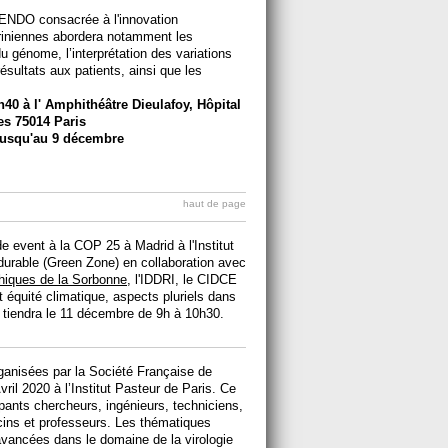
RENDO consacrée à l'innovation
riniennes abordera notamment les
 génome, l’interprétation des variations
ésultats aux patients, ainsi que les
0 à l' Amphithéâtre Dieulafoy, Hôpital
es 75014 Paris
jusqu'au 9 décembre
haut de page
event à la COP 25 à Madrid à l'Institut
urable (Green Zone) en collaboration avec
phiques de la Sorbonne
, l'IDDRI, le CIDCE
 équité climatique, aspects pluriels dans
e tiendra le 11 décembre de 9h à 10h30.
ganisées par la Société Française de
ril 2020 à l’Institut Pasteur de Paris. Ce
pants chercheurs, ingénieurs, techniciens,
cins et professeurs. Les thématiques
avancées dans le domaine de la virologie