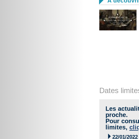

À découvri
Dates limite
Les actuali
proche.
Pour consul
limites,
cli

22/01/2022