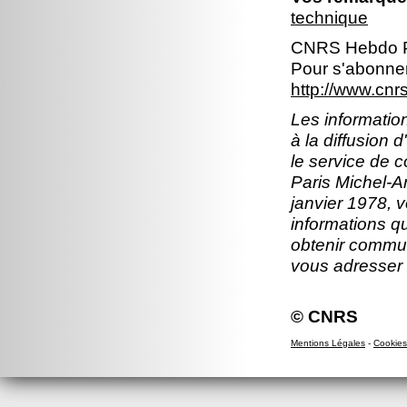
technique
CNRS Hebdo P
Pour s'abonner
http://www.cn
Les information
à la diffusion 
le service de 
Paris Michel-An
janvier 1978, v
informations q
obtenir commun
vous adresser
© CNRS
Mentions Légales
-
Cookies