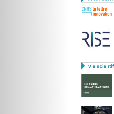

Vie scienti