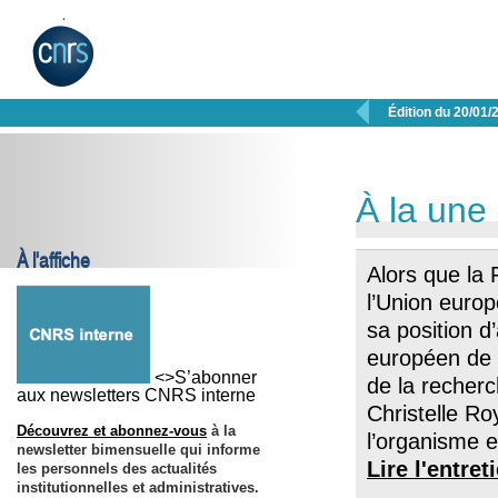

Édition du 20/01/
À la une
À l'affiche
Alors que la 
l’Union euro
sa position d
européen de 
<>S’abonner
de la recherc
aux newsletters CNRS interne
Christelle Roy
Découvrez et abonnez-vous
à la
l’organisme e
newsletter bimensuelle qui informe
Lire l'entret
les personnels des actualités
institutionnelles et administratives.