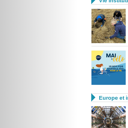

Vie institut

Europe et i