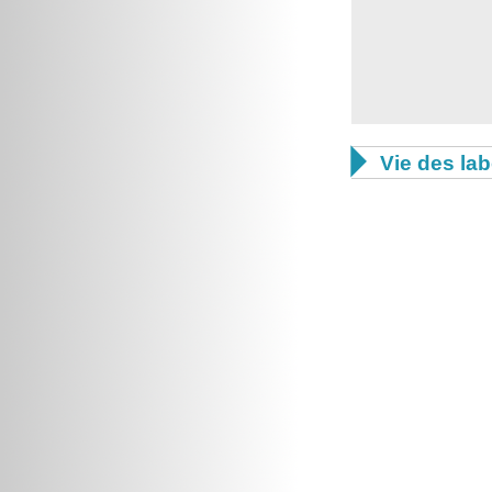

Vie des lab