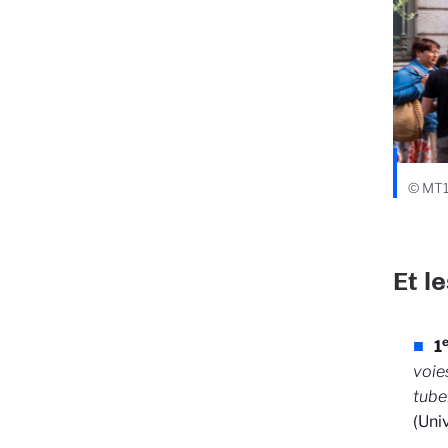
© MT1
Et l
e
1
voie
tube
(Uni