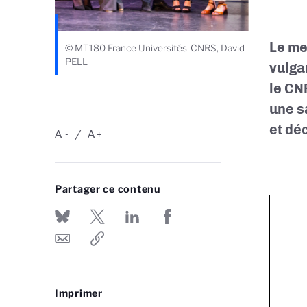
Le me
© MT180 France Universités-CNRS, David
PELL
vulga
le CN
une sa
et dé
A
A
-
+
Partager ce contenu
Imprimer