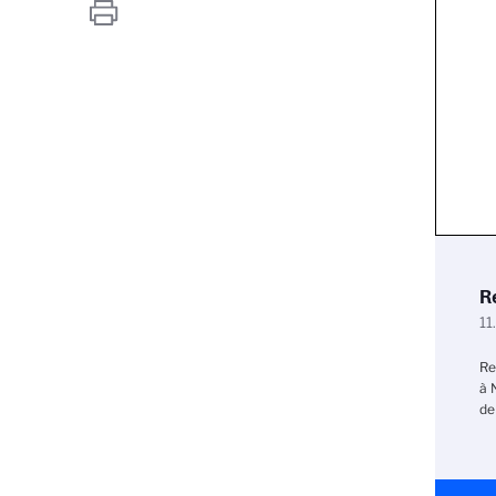
R
11
Re
à 
de