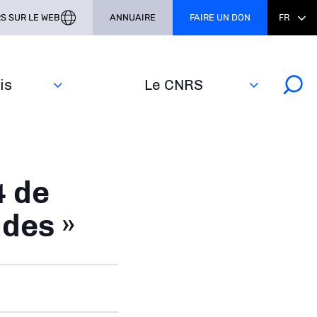
S SUR LE WEB
ANNUAIRE
FAIRE UN DON
FR
s‎
Le CNRS
4 de
ndes »