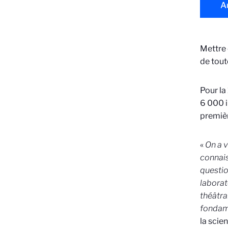
A
Mettre 
de tout
Pour la 
6 000 i
premièr
«
On a v
connais
questio
laborato
théâtral
fondame
la scien