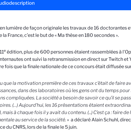
udiodescription
en lumière de façon originale les travaux de 16 doctorantes 
e la France, c’est le but de « Ma thèse en 180 secondes ».
e
11
édition, plus de 600 personnes étaient rassemblées à l'Op
nternautes ont suivi la retransmission en direct sur Twitch et 
e fois que la finale nationale de ce concours était diffusée su
u que la motivation première de ces travaux c’était de faire a
sances, dans des laboratoires où les gens ont du temps pour
ns compliquées. La société a besoin de savoir ce qu’il se pass
ires. (…) Aujourd’hui, les 16 présentations étaient extraordinair
, mais à chaque fois il y avait du contenu. (...) C’est ça : faire d
ntale au service de la société.
» a déclaré Alain Schuhl, dire
ce du CNRS, lors de la finale le 5 juin.