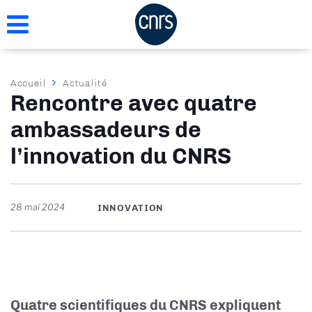
Aller
au
contenu
principal
Fil
Accueil
Actualité
Rencontre avec quatre
d'Ariane
ambassadeurs de
l’innovation du CNRS
28 mai 2024
INNOVATION
Quatre scientifiques du CNRS expliquent