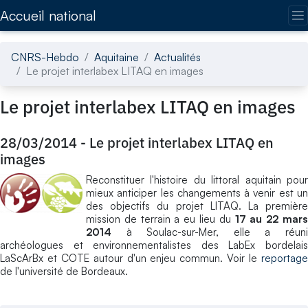
Accédez directement au contenu de la page
Accueil national
CNRS-Hebdo
Aquitaine
Actualités
Le projet interlabex LITAQ en images
Le projet interlabex LITAQ en images
28/03/2014
-
Le projet interlabex LITAQ en
images
Reconstituer l'histoire du littoral aquitain pour
mieux anticiper les changements à venir est un
des objectifs du projet LITAQ. La première
mission de terrain a eu lieu du
17 au 22 mar
2014
à Soulac-sur-Mer, elle a réuni
archéologues et environnementalistes des LabEx bordelais
LaScArBx et COTE autour d'un enjeu commun. Voir le
reportage
de l'université de Bordeaux.