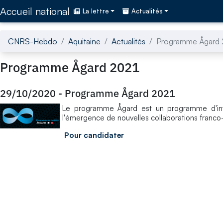
Accédez directement au contenu de la page
Accueil national
La lettre
Actualités
CNRS-Hebdo
Aquitaine
Actualités
Programme Ågard 
Programme Ågard 2021
29/10/2020
-
Programme Ågard 2021
Le programme Ågard est un programme d'invit
l'émergence de nouvelles collaborations franc
Pour candidater