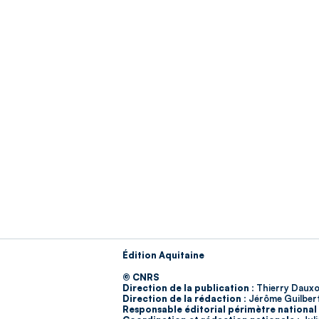
Édition Aquitaine
© CNRS
Direction de la publication :
Thierry Dauxo
Direction de la rédaction :
Jérôme Guilber
Responsable éditorial périmètre national 