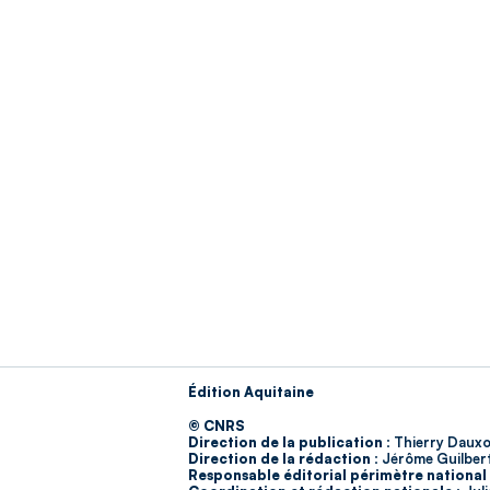
Édition Aquitaine
© CNRS
Direction de la publication :
Thierry Dauxo
Direction de la rédaction :
Jérôme Guilber
Responsable éditorial périmètre national 