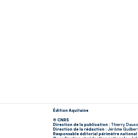
Édition Aquitaine
© CNRS
Direction de la publication :
Thierry Dauxo
Direction de la rédaction :
Jérôme Guilber
Responsable éditorial périmètre national 