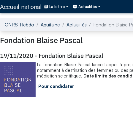
Accédez directement au contenu de la page
Accueil national
La lettre
Actualités
CNRS-Hebdo
Aquitaine
Actualités
Fondation Blaise P
Fondation Blaise Pascal
19/11/2020
-
Fondation Blaise Pascal
La fondation Blaise Pascal lance l’appel à pr
notamment à destination des femmes ou des pu
médiation scientifique.
Date limite des candi
Pour candidater