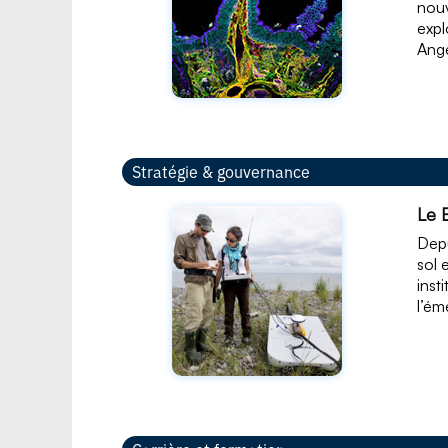
nouv
expl
Ange
Stratégie & gouvernance
Le 
Depu
sol 
inst
l’é