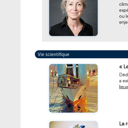
clim
expé
ou l
enje
Vie scientifique
« L
Dédi
a ex
lieux
La 