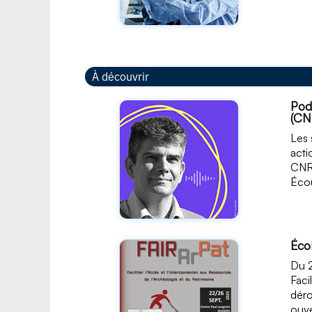
À découvrir
Pod
(CN
Les 
acti
CN
Éco
Éco
Du 2
Faci
déro
ouve