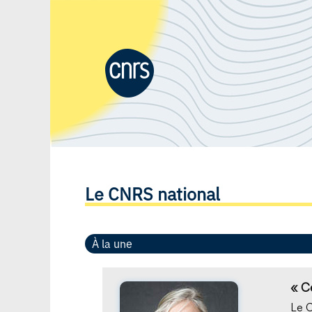
Le CNRS national
À la une
« C
Le C