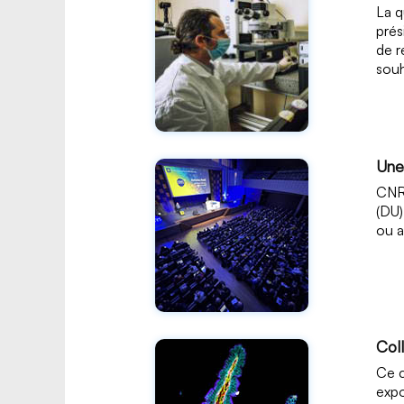
La q
prés
de r
souh
Une
CNRS
(DU)
ou a
Col
Ce c
expo