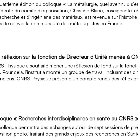
uatrième édition du colloque « La métallurgie, quel avenir ! » s’
idente du comité d’organisation, Christine Blanc, enseignante-c
echerche et d’ingénierie des matériaux, est revenue sur l’histoir
aite relever la communauté des métallurgistes en France.
 réflexion sur la fonction de Directeur d’Unité menée à 
 Physique a souhaité mener une réflexion de fond sur la fonctio
. Pour cela, l'institut a monté un groupe de travail incluant des di
nciens. CNRS Physique présente un compte rendu des réflexion
loque « Recherches interdisciplinaires en santé au CNRS »
olloque permettra des échanges autour de sept sessions de prés
sition photo, traitant des grands enjeux des recherches en San