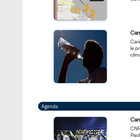
Can
Cani
le p
clim
Agenda
Can
CNRS
Paol