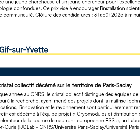
e une jeune chercheuse et un jeune chercheur pour l’excellence 
iologie confondues. Ce prix vise à encourager l’installation scien
e communauté. Clôture des candidatures : 31 août 2025 à minui
Gif-sur-Yvette
ristal collectif décérné sur le territoire de Paris-Saclay
ue année au CNRS, le cristal collectif distingue des équipes 
pui à la recherche, ayant mené des projets dont la maîtrise techni
ications, l’innovation et le rayonnement sont particulièrement rem
ectif est décérné à l’équipe projet « Cryomodules et distributio
célérateur de la source de neutrons européenne ESS », au Labora
ot-Curie (IJCLab - CNRS/Université Paris-Saclay/Université Paris 