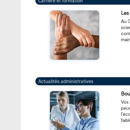
Carrière et formation
Les
Au C
scie
cont
mai
Actualités administratives
Bou
Vos 
peuv
l’éc
faib