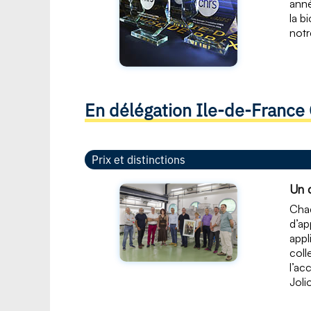
anné
la b
notr
En délégation Ile-de-France 
Prix et distinctions
Un c
Chaq
d’ap
appl
coll
l’ac
Joli