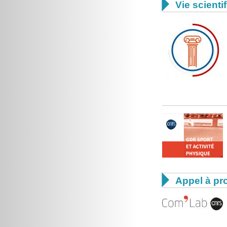

Vie scienti

Appel à pro