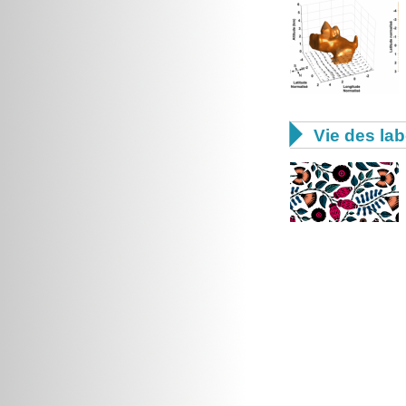

Vie des lab