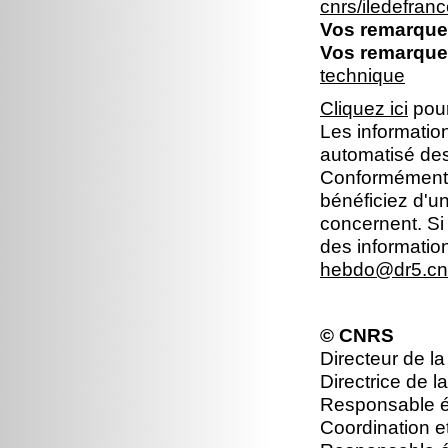
cnrs/iledefra
Vos remarques
Vos remarques
technique
Cliquez ici
pour
Les information
automatisé dest
Conformément à 
bénéficiez d'un
concernent. Si
des informatio
hebdo@dr5.cnr
© CNRS
Directeur de la
Directrice de l
Responsable éd
Coordination e