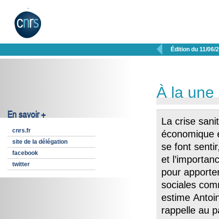

Édition du 11/06/
À la une
En savoir +
La crise sani
cnrs.fr
économique et
site de la délégation
se font sentir
facebook
et l’importan
twitter
pour apporte
sociales comm
estime Antoi
rappelle au 