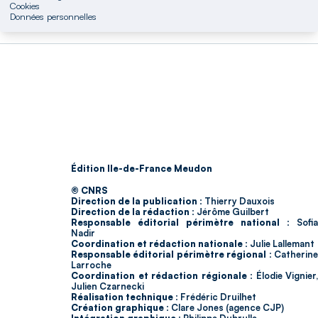
Cookies
Données personnelles
Édition Ile-de-France Meudon
© CNRS
Direction de la publication :
Thierry Dauxois
Direction de la rédaction :
Jérôme Guilbert
Responsable éditorial périmètre national :
Sofia
Nadir
Coordination et rédaction nationale :
Julie Lallemant
Responsable éditorial périmètre régional :
Catherin
Larroche
Coordination et rédaction régionale :
Élodie Vignier,
Julien Czarnecki
Réalisation technique :
Frédéric Druilhet
Création graphique :
Clare Jones (agence CJP)