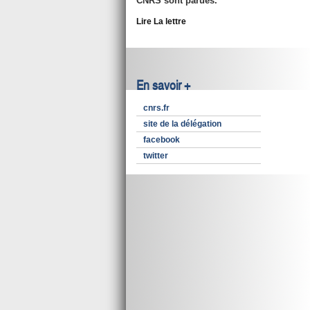
CNRS sont parues.
Lire La lettre
En savoir +
cnrs.fr
site de la délégation
facebook
twitter