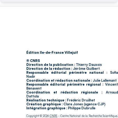
Édition Ile-de-France Villejuif
© CNRS
Direction de la publication :
Thierry Dauxois
Direction de la rédaction :
Jérôme Guilbert
Responsable éditorial périmètre national :
Sofia
Nadir
Coordination et rédaction nationale :
Julie Lallemant
Responsable éditorial périmètre régional :
Vincent
Bénavent
Coordination et rédaction régionale :
Arnau
Dattola
Réalisation technique :
Frédéric Druilhet
Création graphique :
Clare Jones (agence CJP)
Intégration graphique :
Philippe Dubrulle
Copyright © 2026
CNRS
- Centre National de la Recherche Scientifique