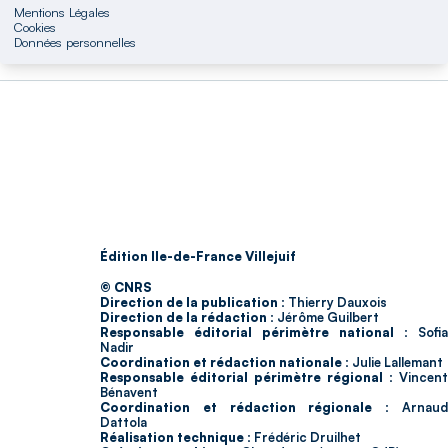
Mentions Légales
Cookies
Données personnelles
Édition Ile-de-France Villejuif
© CNRS
Direction de la publication :
Thierry Dauxois
Direction de la rédaction :
Jérôme Guilbert
Responsable éditorial périmètre national :
Sofia
Nadir
Coordination et rédaction nationale :
Julie Lallemant
Responsable éditorial périmètre régional :
Vincent
Bénavent
Coordination et rédaction régionale :
Arnau
Dattola
Réalisation technique :
Frédéric Druilhet