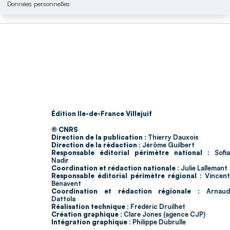
Données personnelles
Édition Ile-de-France Villejuif
© CNRS
Direction de la publication :
Thierry Dauxois
Direction de la rédaction :
Jérôme Guilbert
Responsable éditorial périmètre national :
Sofia
Nadir
Coordination et rédaction nationale :
Julie Lallemant
Responsable éditorial périmètre régional :
Vincent
Bénavent
Coordination et rédaction régionale :
Arnau
Dattola
Réalisation technique :
Frédéric Druilhet
Création graphique :
Clare Jones (agence CJP)
Intégration graphique :
Philippe Dubrulle