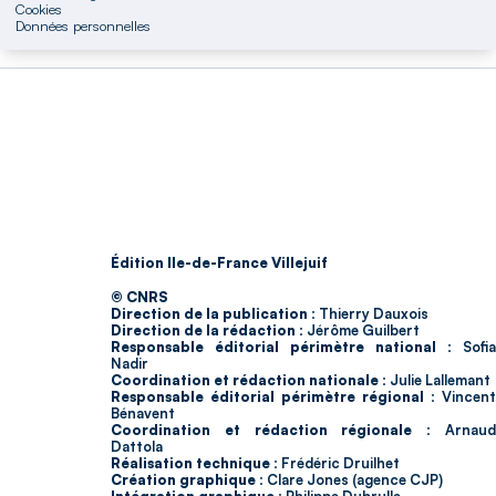
Cookies
Données personnelles
Édition Ile-de-France Villejuif
© CNRS
Direction de la publication :
Thierry Dauxois
Direction de la rédaction :
Jérôme Guilbert
Responsable éditorial périmètre national :
Sofia
Nadir
Coordination et rédaction nationale :
Julie Lallemant
Responsable éditorial périmètre régional :
Vincent
Bénavent
Coordination et rédaction régionale :
Arnau
Dattola
Réalisation technique :
Frédéric Druilhet
Création graphique :
Clare Jones (agence CJP)