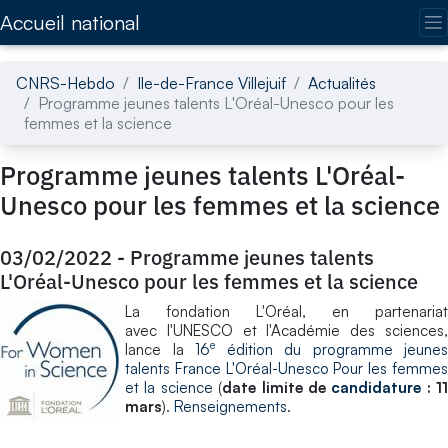
Accédez directement au contenu de la page
Accueil national
CNRS-Hebdo
Ile-de-France Villejuif
Actualités
Programme jeunes talents L'Oréal-Unesco pour les
femmes et la science
Programme jeunes talents L'Oréal-
Unesco pour les femmes et la science
03/02/2022
-
Programme jeunes talents
L'Oréal-Unesco pour les femmes et la science
La fondation L'Oréal, en partenariat
avec l'UNESCO et l'Académie des sciences,
e
lance la
16
édition du programme jeunes
talents France L'Oréal-Unesco Pour les femmes
et la science
(
date limite de
candidature
: 11
mars
).
Renseignements
.