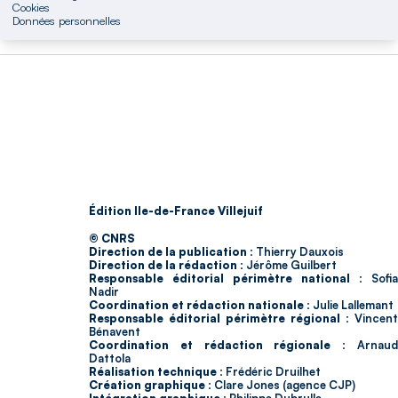
Cookies
Données personnelles
Édition Ile-de-France Villejuif
© CNRS
Direction de la publication :
Thierry Dauxois
Direction de la rédaction :
Jérôme Guilbert
Responsable éditorial périmètre national :
Sofia
Nadir
Coordination et rédaction nationale :
Julie Lallemant
Responsable éditorial périmètre régional :
Vincent
Bénavent
Coordination et rédaction régionale :
Arnau
Dattola
Réalisation technique :
Frédéric Druilhet
Création graphique :
Clare Jones (agence CJP)