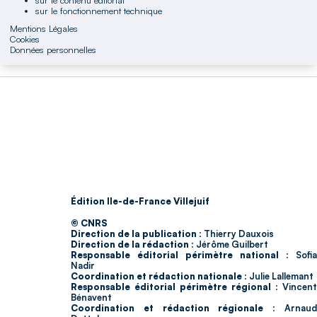
sur le fonctionnement technique
Mentions Légales
Cookies
Données personnelles
Édition Ile-de-France Villejuif
© CNRS
Direction de la publication :
Thierry Dauxois
Direction de la rédaction :
Jérôme Guilbert
Responsable éditorial périmètre national :
Sofia
Nadir
Coordination et rédaction nationale :
Julie Lallemant
Responsable éditorial périmètre régional :
Vincent
Bénavent
Coordination et rédaction régionale :
Arnau