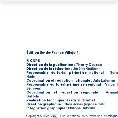
Édition Ile-de-France Villejuif
© CNRS
Direction de la publication :
Thierry Dauxois
Direction de la rédaction :
Jérôme Guilbert
Responsable éditorial périmètre national :
Sofia
Nadir
Coordination et rédaction nationale :
Julie Lallemant
Responsable éditorial périmètre régional :
Vincent
Bénavent
Coordination et rédaction régionale :
Arnau
Dattola
Réalisation technique :
Frédéric Druilhet
Création graphique :
Clare Jones (agence CJP)
Intégration graphique :
Philippe Dubrulle
Copyright © 2026
CNRS
- Centre National de la Recherche Scientifique