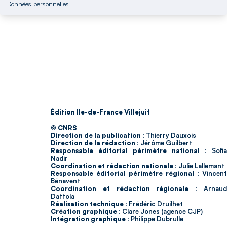
Données personnelles
Édition Ile-de-France Villejuif
© CNRS
Direction de la publication :
Thierry Dauxois
Direction de la rédaction :
Jérôme Guilbert
Responsable éditorial périmètre national :
Sofia
Nadir
Coordination et rédaction nationale :
Julie Lallemant
Responsable éditorial périmètre régional :
Vincent
Bénavent
Coordination et rédaction régionale :
Arnau
Dattola
Réalisation technique :
Frédéric Druilhet
Création graphique :
Clare Jones (agence CJP)
Intégration graphique :
Philippe Dubrulle