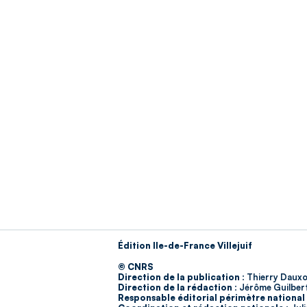
Édition Ile-de-France Villejuif
© CNRS
Direction de la publication :
Thierry Dauxo
Direction de la rédaction :
Jérôme Guilber
Responsable éditorial périmètre national 