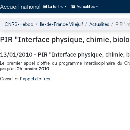
Accédez directement au contenu de la page
Accueil national
La lettre
Actualités
CNRS-Hebdo
Ile-de-France Villejuif
Actualités
PIR "In
PIR "Interface physique, chimie, biolog
13/01/2010
-
PIR "Interface physique, chimie, bi
Le premier appel d'offre du programme interdisciplinaire du CNR
jusqu’au
26 janvier 2010
.
Consulter l'
appel d'offres