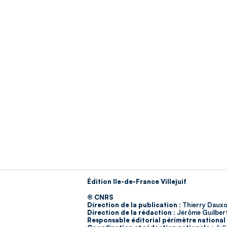
Édition Ile-de-France Villejuif
© CNRS
Direction de la publication :
Thierry Dauxo
Direction de la rédaction :
Jérôme Guilber
Responsable éditorial périmètre national 