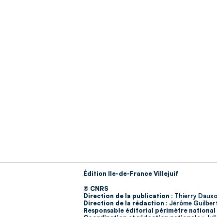
Édition Ile-de-France Villejuif
© CNRS
Direction de la publication :
Thierry Dauxo
Direction de la rédaction :
Jérôme Guilber
Responsable éditorial périmètre national 